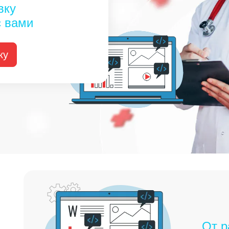
вку
с вами
ку
От р