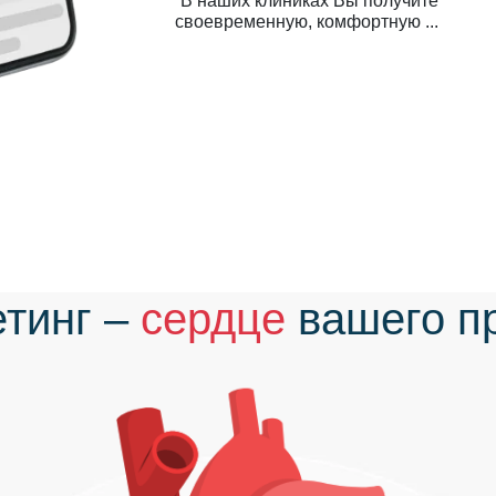
В наших клиниках Вы получите
своевременную, комфортную ...
тинг –
сердце
вашего п