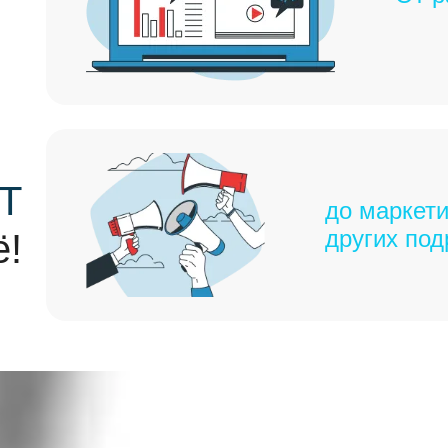
Т
до маркети
других под
ё!