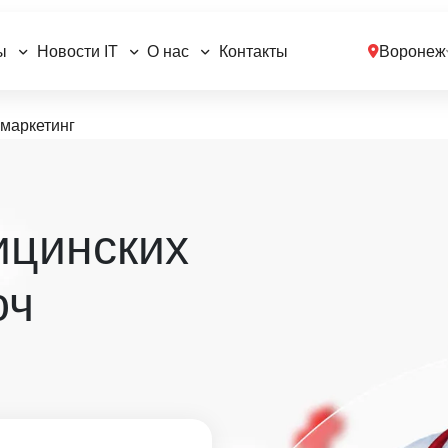
ы
Новости IT
О нас
Контакты
Воронеж
маркетинг
ицинских
юч