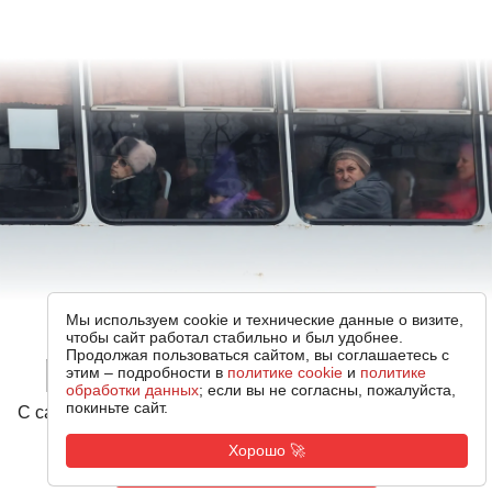
Мы используем cookie и технические данные о визите,
чтобы сайт работал стабильно и был удобнее.
реклама с 6:00 утра
Продолжая пользоваться сайтом, вы соглашаетесь с
этим – подробности в
политике cookie
и
политике
обработки данных
; если вы не согласны, пожалуйста,
покиньте сайт.
С самого утра мы занимаем для вас очередь в рекламе
Хорошо 🚀
Запустить рекламу!