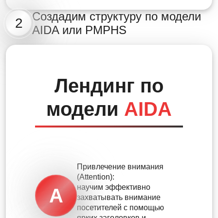
Создадим структуру по модели
2
AIDA или PMPHS
Лендинг по
модели
AIDA
Привлечение внимания
(Attention):
научим эффективно
A
захватывать внимание
посетителей с помощью
ярких заголовков и