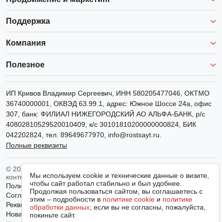
Поддержка
Компания
Полезное
ИП Кривов Владимир Сергеевич
, ИНН
580205477046
, ОКТМО
36740000001, ОКВЭД 63.99.1, адрес: Южное Шоссе 24а, офис
307, банк: ФИЛИАЛ НИЖЕГОРОДСКИЙ АО АЛЬФА-БАНК, р/с
40802810529520010409, к/с 30101810200000000824, БИК
042202824, тел.
89649677970
,
info@rostsayt.ru
.
Полные реквизиты
© 2011-2026 РостСайт. Все права защищены. Копирование
Мы используем cookie и технические данные о визите,
контента запрещено.
чтобы сайт работал стабильно и был удобнее.
Политика конфиденциальности
Продолжая пользоваться сайтом, вы соглашаетесь с
Согласие на обработку персональных данных
этим – подробности в
политике cookie
и
политике
Реквизиты организации
Политика использования файлов Cookie
обработки данных
; если вы не согласны, пожалуйста,
Новая заметка
Открыть в приложении
Аудит списка сайтов
покиньте сайт.